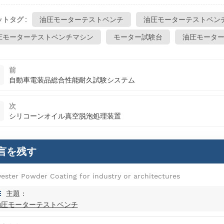
トタグ :
油圧モーターテストベンチ
油圧モーターテストベン
圧モーターテストベンチマシン
モーター試験台
油圧モータ
前
自動車電装品総合性能耐久試験システム
次
シリコーンオイル真空脱泡処理装置
言を残す
yester Powder Coating for industry or architectures
主題 :
油圧モーターテストベンチ