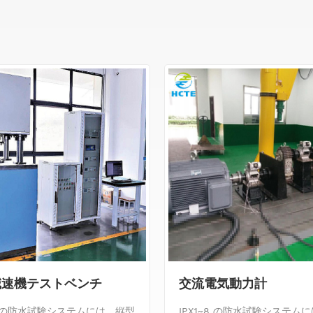
減速機テストベンチ
交流電気動力計
~8 の防水試験システムには、縦型
IPX1~8 の防水試験システム