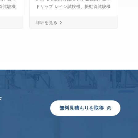
管試験機
ドリップ レイン試験機、振動管試験機
ド
4、スプレ
が含まれます。 IPX3 と IPX4、スプレ
が含
ットノズ
ーノズル、ハンドヘルドジェットノズ
ー
詳細を見る
詳
システ
ル、スマート給水および制御システ
ル
傾斜可能
ム、 IPX8 水密圧力試験機と傾斜可能
ム、
な回転ステージ。
な
び
無料見積もりを取得