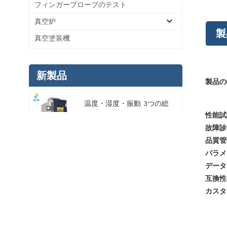
フィンガープローブのテスト
真空炉
製
真空塗装機
新製品
製品の
温度・湿度・振動 3つの総
性能試
合環境試験室
故障診
品質管
パラメ
3Tローラー式自動車安全性
データ
能試験ライン
互換性
カスタ
ヘリウム濃度検出器