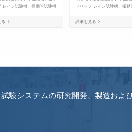
プ レイン試験機、振動管試験機
ドリップ レイン試験機、振動
ます。 IPX3 と IPX4、スプレ
が含まれます。 IPX3 と IPX
ル、ハンドヘルドジェットノズ
ーノズル、ハンドヘルドジェ
見る
詳細を見る
マート給水および制御システ
ル、スマート給水および制御
PX8 水密圧力試験機と傾斜可能
ム、 IPX8 水密圧力試験機と
ステージ。
な回転ステージ。
ン試験システムの研究開発、製造およ