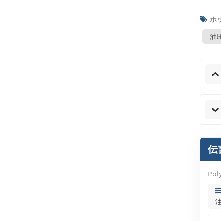
ホッ
油
自動水槽拡張ブラスト試験
機
IPX1~8 防水試験システム
伝
Pol