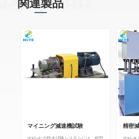
関連製品
ン
マイニング減速機試験
精密
IPX1~8 の防水試験システムには、縦型
IPX1