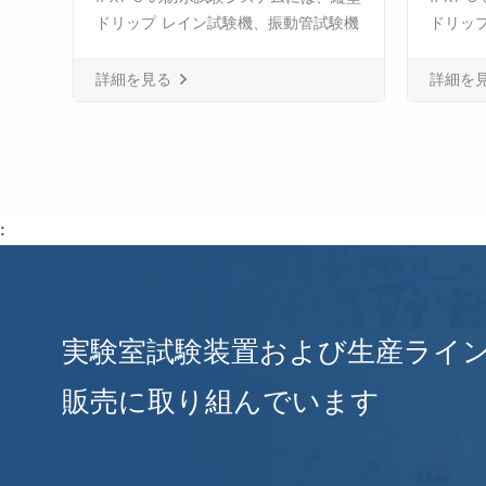
、縦型
ドリップ レイン試験機、振動管試験機
ドリッ
験機
が含まれます。 IPX3 と IPX4、スプレ
が含まれ
スプレ
ーノズル、ハンドヘルドジェットノズ
ーノズ
詳細を見る
詳細を
ノズ
ル、スマート給水および制御システ
ル、ス
テ
ム、 IPX8 水密圧力試験機と傾斜可能
ム、 I
可能
な回転ステージ。
な回転
:
実験室試験装置および生産ライ
販売に取り組んでいます