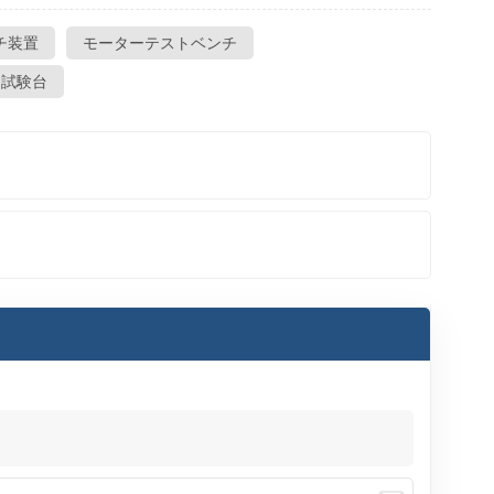
チ装置
モーターテストベンチ
ー試験台