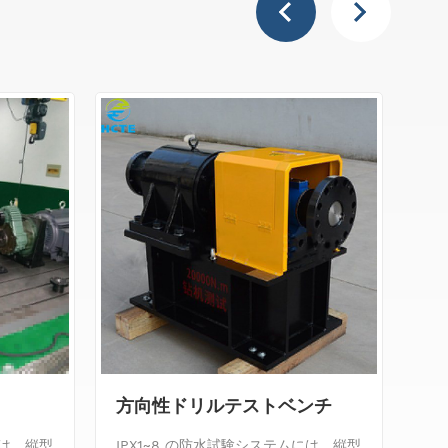
方向性ドリルテストベンチ
ア
には、縦型
IPX1~8 の防水試験システムには、縦型
IP