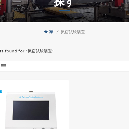
探す
家
/
気密試験装置
ults found for "気密試験装置"