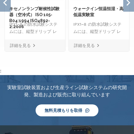
キセノンランプ耐候性試験
ウォークイン恒温恒湿・高
器（空冷式） ISO 105-
低温実験室
B04:1994 ISO4892-
IPX1~8 の防水試験システ
IPX1~8 の防水試験システ
2:2006
ムには、縦型ドリップ レ
ムには、縦型ドリップ レ
イン試験機、振動管試験機
イン試験機、振動管試験機
詳細を見る
詳細を見る
が含まれます。 IPX3 と
が含まれます。 IPX3 と
IPX4、スプレーノズル、ハ
IPX4、スプレーノズル、ハ
ンドヘルドジェットノズ
ンドヘルドジェットノズ
ル、スマート給水および制
ル、スマート給水および制
:
御システム、 IPX8 水密圧
御システム、 IPX8 水密圧
力試験機と傾斜可能な回転
力試験機と傾斜可能な回転
実験室試験装置および生産ライン試験システムの研究開
ステージ。
ステージ。
発、製造および販売に取り組んでいます
無料見積もりを取得