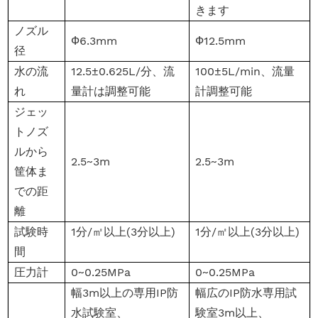
きます
ノズル
Ф6.3mm
Ф12.5mm
径
水の流
12.5±0.625L/分、流
100±5L/min、流量
れ
量計は調整可能
計調整可能
ジェッ
トノズ
ルから
2.5~3m
2.5~3m
筐体ま
での距
離
試験時
1分/㎡以上(3分以上)
1分/㎡以上(3分以上)
間
圧力計
0~0.25MPa
0~0.25MPa
幅3m以上の専用IP防
幅広のIP防水専用試
水試験室、
験室3m以上、