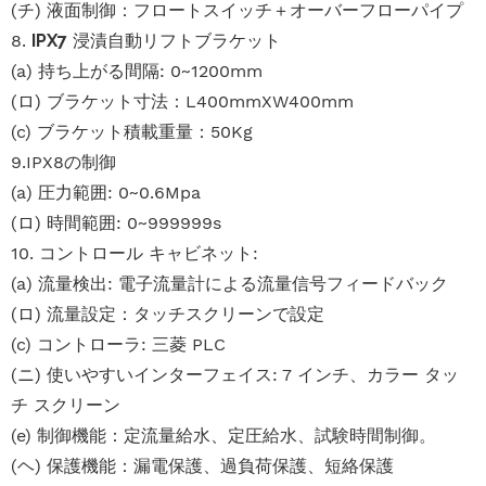
(チ) 液面制御：フロートスイッチ＋オーバーフローパイプ
8.
IPX7
浸漬自動リフトブラケット
(a) 持ち上がる間隔: 0~1200mm
(ロ) ブラケット寸法：L400mmXW400mm
(c) ブラケット積載重量：50Kg
9.IPX8の制御
(a) 圧力範囲: 0~0.6Mpa
(ロ) 時間範囲: 0~999999s
10. コントロール キャビネット:
(a) 流量検出: 電子流量計による流量信号フィードバック
(ロ) 流量設定：タッチスクリーンで設定
(c) コントローラ: 三菱 PLC
(ニ) 使いやすいインターフェイス: 7 インチ、カラー タッ
チ スクリーン
(e) 制御機能：定流量給水、定圧給水、試験時間制御。
(ヘ) 保護機能：漏電保護、過負荷保護、短絡保護