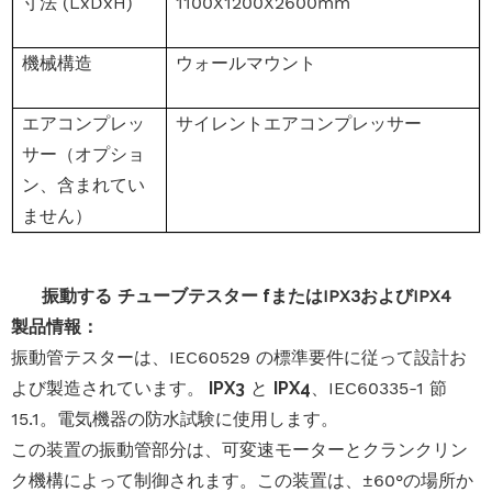
寸法 (LxDxH)
1100X1200X2600mm
機械構造
ウォールマウント
エアコンプレッ
サイレントエアコンプレッサー
サー（オプショ
ン、含まれてい
ません）
振動する
チューブテスター f
またはIPX3およびIPX4
製品情報：
振動管テスターは、IEC60529 の標準要件に従って設計お
よび製造されています。
IPX3
と
IPX4
、IEC60335-1 節
15.1。電気機器の防水試験に使用します。
この装置の振動管部分は、可変速モーターとクランクリン
ク機構によって制御されます。この装置は、±60°の場所か