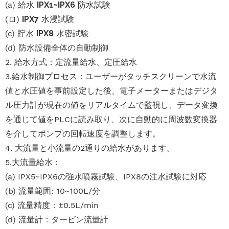
(a) 給水
IPX1~IPX6
防水試験
(ロ)
IPX7
水浸試験
(c) 貯水
IPX8
水密試験
(d) 防水設備全体の自動制御
2. 給水方式：定流量給水、定圧給水
3.給水制御プロセス：ユーザーがタッチスクリーンで水流
値と水圧値を事前設定した後、電子メーターまたはデジタ
ル圧力計が現在の値をリアルタイムで監視し、データ変換
を通じて値をPLCに読み取り、次に自動的に周波数変換器
を介してポンプの回転速度を調整します。
4. 大流量と小流量の2通りの給水があります。
5.大流量給水：
(a) IPX5~IPX6の強水噴霧試験、IPX8の注水試験に対応
(b) 流量範囲: 10~100L/分
(c) 流量精度：±0.5L/min
(d) 流量計：タービン流量計