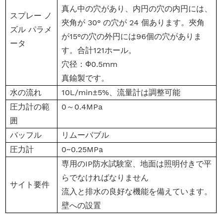
真ん中の穴があり、内円の穴の内円には、
スプレー ノ
夾角が 30° の穴が 24 個あります。夾角
ズル パラメ
が15°の穴の外円には96個の穴がありま
ータ
す。合計121ホール。
穴径：Ф0.5mm
真鍮製です。
水の流れ
10L/min±5%、流量計は調整可能
圧力計の範
0～0.4MPa
囲
バッフル
リムーバブル
圧力計
0~0.25MPa
専用のIP防水試験室、地面は照明付きで平
らでなければなりません
サイト要件
流入と排水の良好な機能を備えています。
壁への設置