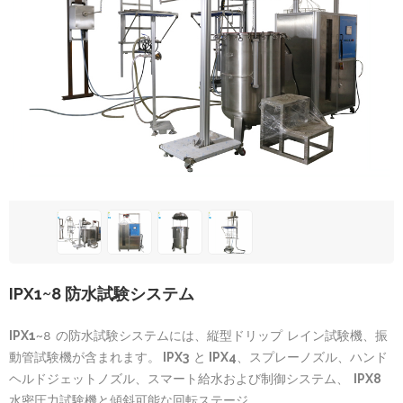
IPX1~8 防水試験システム
IPX1
~8 の防水試験システムには、縦型ドリップ レイン試験機、振
動管試験機が含まれます。
IPX3
と
IPX4
、スプレーノズル、ハンド
ヘルドジェットノズル、スマート給水および制御システム、
IPX8
水密圧力試験機と傾斜可能な回転ステージ。