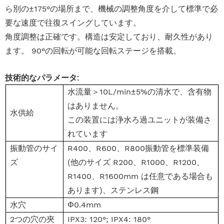
ら別の±175°の場所まで、機械の調整角度を介して標準で必
要な速度で往復スイングしています。
角度調整は正確です。構造は安定しており、耐久性があり
ます。 90°の回転が可能な回転ステージを搭載。
技術的なパラメータ:
水流量＞10L/min±5%の清水で、含有物
はありません。
水供給
この装置には浄水ろ過ユニットが装備さ
れています
振動管のサイ
R400、R600、R800振動管を標準装備
ズ
(他のサイズ R200、R1000、R1200、
R1400、R1600mm は任意である場合も
あります)、ステンレス鋼
水穴
Φ0.4mm
2つの穴の夾
IPX3: 120°; IPX4: 180°