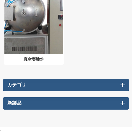
真空実験炉
カテゴリ
新製品
: