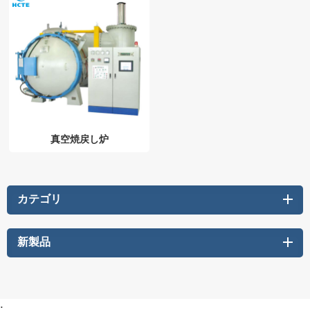
真空焼戻し炉
カテゴリ
新製品
: